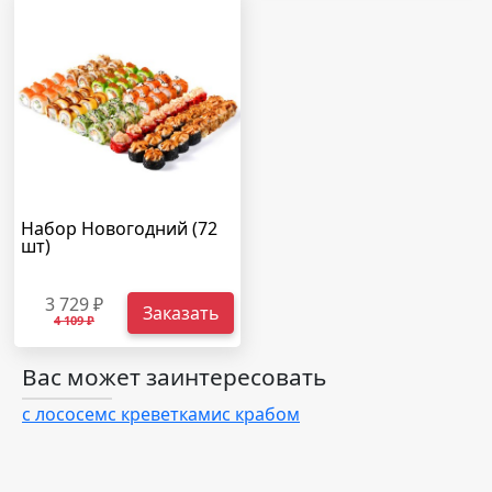
Набор Новогодний (72
шт)
3 729 ₽
Заказать
4 109 ₽
Вас может заинтересовать
с лососем
с креветками
с крабом