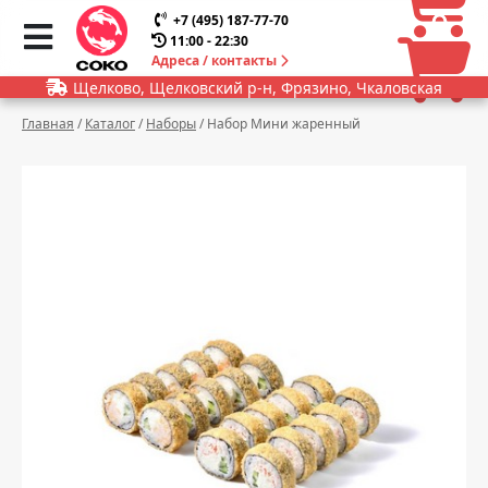
0
0
+7 (495) 187-77-70
11:00 - 22:30
Адреса / контакты
Щелково, Щелковский р-н, Фрязино, Чкаловская
Главная
/
Каталог
/
Наборы
/
Набор Мини жаренный