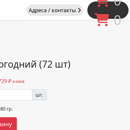
0
Адреса / контакты
0
годний (72 шт)
729
₽
4 109 ₽
шт.
180
гр.
зину