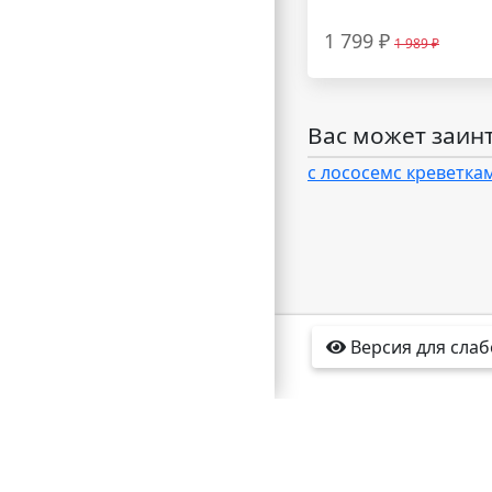
1 799 ₽
1 989 ₽
Вас может заин
с лососем
с креветка
Версия для сла