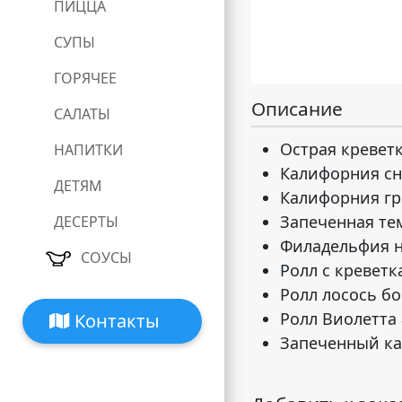
ПИЦЦА
СУПЫ
ГОРЯЧЕЕ
Описание
САЛАТЫ
Острая кревет
НАПИТКИ
Калифорния сн
ДЕТЯМ
Калифорния гр
Запеченная те
ДЕСЕРТЫ
Филадельфия н
СОУСЫ
Ролл с креветк
Ролл лосось б
Ролл Виолетта
Контакты
Запеченный ка