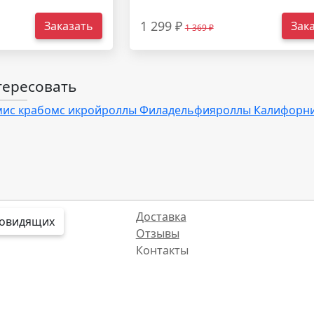
1 299 ₽
Заказать
Зак
1 369 ₽
тересовать
ми
с крабом
с икрой
роллы Филадельфия
роллы Калифорн
Доставка
бовидящих
Отзывы
Контакты
Интересные факты
Карта сайта
Политика конфиденциальности