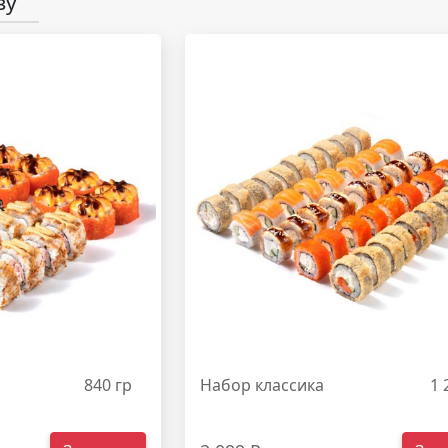
зу
840 гр
Набор классика
1 