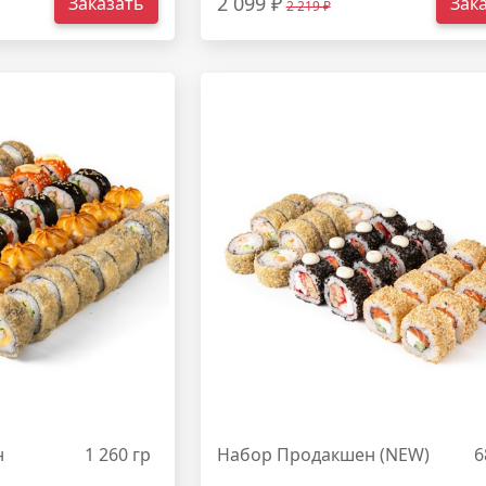
2 099 ₽
Заказать
Зак
2 219 ₽
н
1 260 гр
Набор Продакшен (NEW)
6