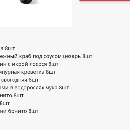
ка 8шт
ежный краб под соусом цезарь 8шт
ин с икрой лосося 8шт
мпурная креветка 8шт
овогодняя 8шт
ами в водорослях чука 8шт
онито 8шт
 8шт
ни бонито 8шт