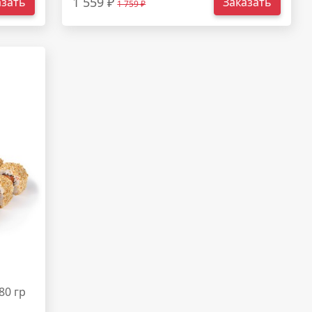
1 559 ₽
азать
Заказать
1 759 ₽
80 гр