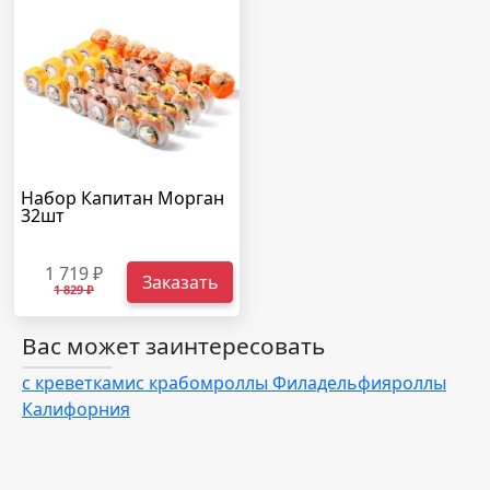
Набор Капитан Морган
32шт
1 719 ₽
Заказать
1 829 ₽
Вас может заинтересовать
с креветками
с крабом
роллы Филадельфия
роллы
Калифорния