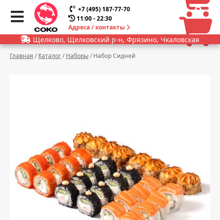
0
0
+7 (495) 187-77-70
11:00 - 22:30
Адреса / контакты
Щелково, Щелковский р-н, Фрязино, Чкаловская
Главная
/
Каталог
/
Наборы
/
Набор Сидней