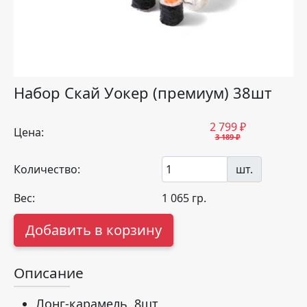
Набор Скай Уокер (премиум) 38шт
2 799
₽
Цена:
3 189 ₽
Количество:
шт.
Вес:
1 065
гр.
Добавить в корзину
Описание
Лонг-карамель 8шт