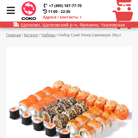
0
0
+7 (495) 187-77-70
11:00 - 22:30
Адреса / контакты
Щелково, Щелковский р-н, Фрязино, Чкаловская
Главная
/
Каталог
/
Наборы
/
Набор Скай Уокер (премиум) 38шт