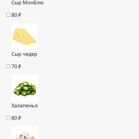
Сыр МонБлю
80
₽
Сыр чедер
70
₽
Халапеньо
80
₽