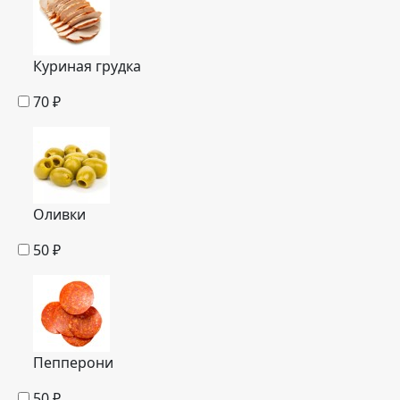
Куриная грудка
70
₽
Оливки
50
₽
Пепперони
50
₽