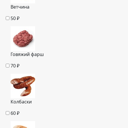
Ветчина
50
₽
Говяжий фарш
70
₽
Колбаски
60
₽