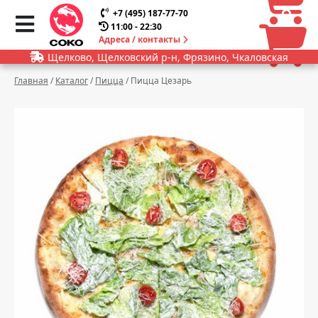
0
0
+7 (495) 187-77-70
11:00 - 22:30
Адреса / контакты
Щелково, Щелковский р-н, Фрязино, Чкаловская
Главная
/
Каталог
/
Пицца
/
Пицца Цезарь