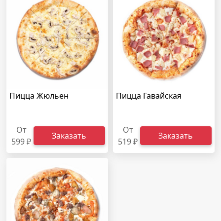
Пицца Жюльен
Пицца Гавайская
От
От
Заказать
Заказать
599 ₽
519 ₽