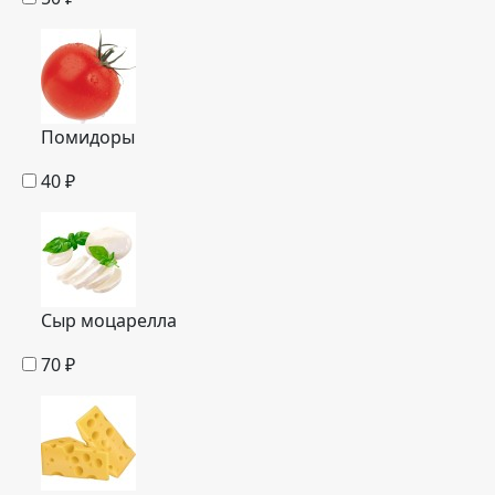
Помидоры
40
₽
Сыр моцарелла
70
₽