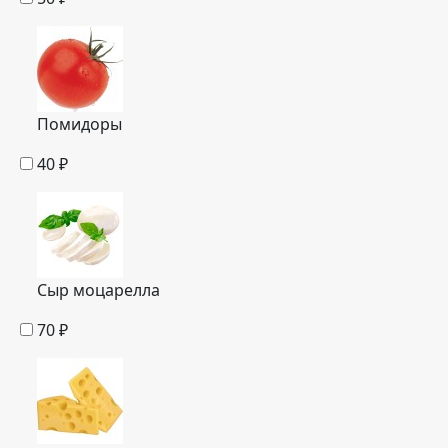
Помидоры
40
₽
Сыр моцарелла
70
₽