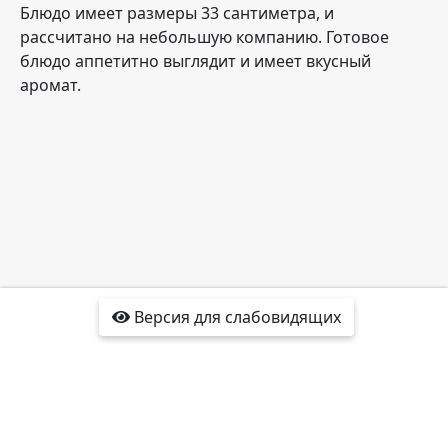
Блюдо имеет размеры 33 сантиметра, и
рассчитано на небольшую компанию. Готовое
блюдо аппетитно выглядит и имеет вкусный
аромат.
Версия для слабовидящих
Доставка
Отзывы
Контакты
Интересные факты
Карта сайта
Политика
конфиденциальности
2016-2022 ivanteevka.co-ko-sushi.ru®
Все права защищены