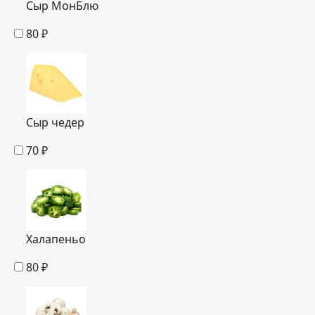
Сыр МонБлю
80
₽
Сыр чедер
70
₽
Халапеньо
80
₽