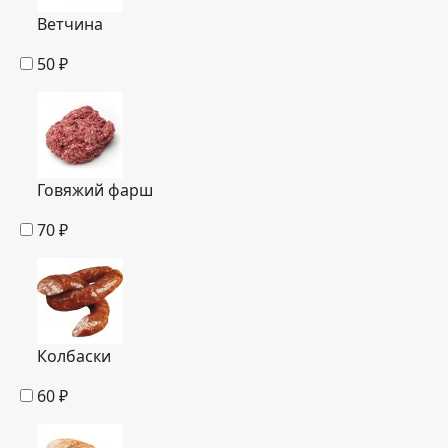
Ветчина
50
₽
Говяжий фарш
70
₽
Колбаски
60
₽