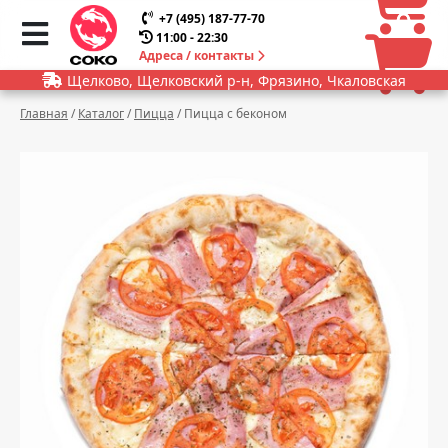
0
0
+7 (495) 187-77-70
11:00 - 22:30
Адреса / контакты
Щелково, Щелковский р-н, Фрязино, Чкаловская
Главная
/
Каталог
/
Пицца
/
Пицца с беконом