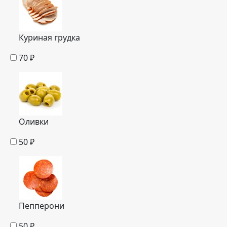
Куриная грудка
70
₽
Оливки
50
₽
Пепперони
50
₽