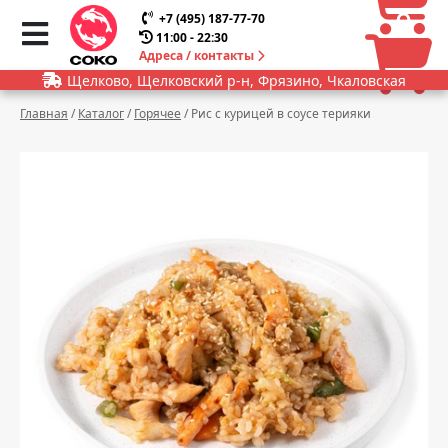
0
0
+7 (495) 187-77-70
11:00 - 22:30
Адреса / контакты
Щелково, Щелковский р-н, Фрязино, Чкаловская
Главная
/
Каталог
/
Горячее
/
Рис с курицей в соусе терияки