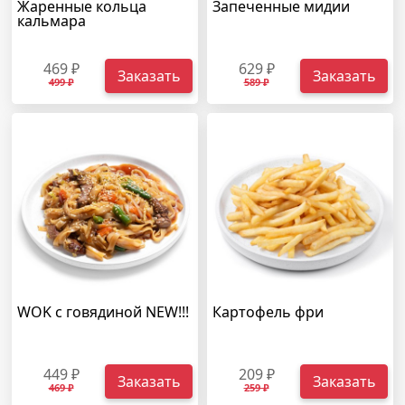
Жаренные кольца
Запеченные мидии
кальмара
469 ₽
629 ₽
Заказать
Заказать
499 ₽
589 ₽
WOK с говядиной NEW!!!
Картофель фри
449 ₽
209 ₽
Заказать
Заказать
469 ₽
259 ₽