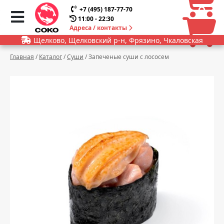
0
0
+7 (495) 187-77-70
11:00 - 22:30
Адреса / контакты
Щелково, Щелковский р-н, Фрязино, Чкаловская
Главная
/
Каталог
/
Суши
/
Запеченые суши с лососем