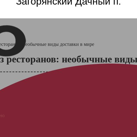
Загорянский Дачный п.
ресторанов: необычные виды доставки в мире
из ресторанов: необычные виды
ино