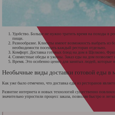
Удобство. Больше не нужно тратить время на походы в р
пищи.
Разнообразие. Клиенты имеют возможность выбрать из бо
необходимости посещать каждый ресторан отдельно.
Комфорт. Доставка готовых блюд на дом в Щелково, Фряз
Совместные обеды и ужины. Заказ еды на дом позволяет с
Время. Это особенно ценно для занятых людей, которые 
Необычные виды доставки готовой еды в 
Как уже было отмечено, что доставка еды из ресторанов явля
Развитие интернета и новых технологий существенно повлияло
значительно упростили процесс заказа, позволяя быстро и легк