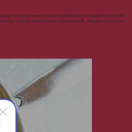
слаждаться качественной и разнообразной ресторанной кухней
 развитию сайтов и мобильных приложений. Заказать вкусную
!