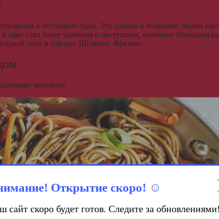
о
 популярной в последние годы. Это удобно и позволяет людям на
м и в офис стал более удобным и доступным, особенно благодаря
ыгодной цене в городах Щелково, Фрязино.
дом
следующие моменты:
нимание! Открытие скоро! ☺️
ш сайт скоро будет готов. Следите за обновлениями