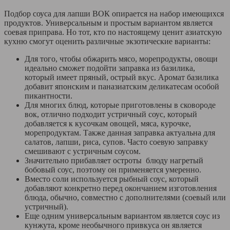
Подбор соуса для лапши ВОК опирается на набор имеющихся
продуктов. Универсальным и простым вариантом является
соевая приправа. Но тот, кто по настоящему ценит азиатскую
кухню смогут оценить различные экзотические варианты:
Для того, чтобы обжарить мясо, морепродукты, овощи
идеально сможет подойти заправка из базилика,
который имеет пряный, острый вкус. Аромат базилика
добавит японским и паназиатским деликатесам особой
пикантности.
Для многих блюд, которые приготовлены в сковороде
вок, отлично подходит устричный соус, который
добавляется к кусочкам овощей, мяса, курочке,
морепродуктам. Также данная заправка актуальна для
салатов, лапши, риса, супов. Часто соевую заправку
смешивают с устричным соусом.
Значительно прибавляет остроты блюду нагретый
бобовый соус, поэтому он применяется умеренно.
Вместо соли используется рыбный соус, который
добавляют конкретно перед окончанием изготовления
блюда, обычно, совместно с дополнителями (соевый или
устричный).
Еще одним универсальным вариантом является соус из
кунжута, кроме необычного привкуса он является